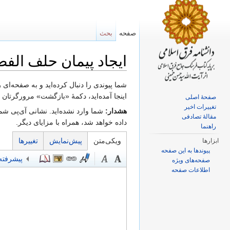
صفحه
بحث
ایجاد پیمان حلف الف
پرش به:
ناوبری
،
جستجو
شما پیوندی را دنبال کرده‌اید و به صفحه‌ای
اینجا آمده‌اید، دکمهٔ «بازگشت» مرورگرتان را
صفحهٔ اصلی
تغییرات اخیر
هشدار:
شما وارد نشده‌اید. نشانی آی‌پی شما
مقالهٔ تصادفی
داده خواهد شد، همراه با مزایای دیگر.
راهنما
ویکی‌متن
پیش‌نمایش
تغییرها
ابزارها
پیوندها به این صفحه
پیشرفته
صفحه‌های ویژه
اطلاعات صفحه