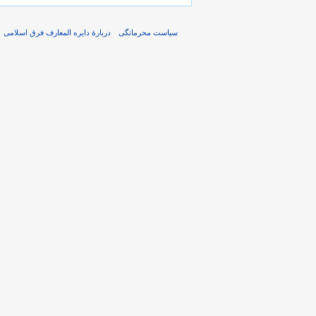
سیاست محرمانگی
دربارهٔ دایره المعارف فرق اسلامی