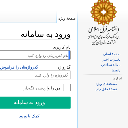
صفحهٔ ویژه
ورود به سامانه
پرش به:
ناوبری
،
جستجو
نام کاربری
صفحهٔ اصلی
تغییرات اخیر
مقالهٔ تصادفی
گذرواژه
گذرواژه‌تان را فراموش 
راهنما
ابزارها
صفحه‌های ویژه
من را واردشده نگه‌دار
نسخهٔ قابل چاپ
کمک با ورود