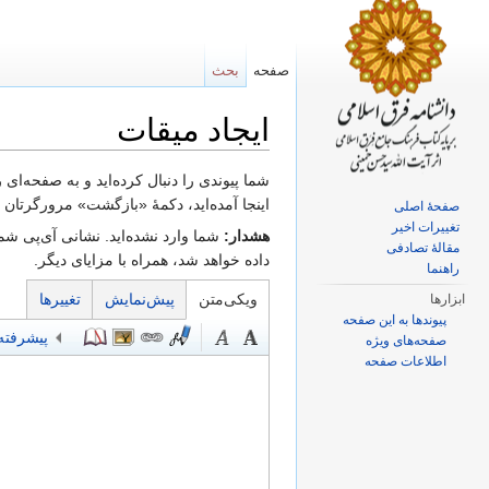
صفحه
بحث
ایجاد میقات‌
پرش به:
ناوبری
،
جستجو
شما پیوندی را دنبال کرده‌اید و به صفحه‌ای
اینجا آمده‌اید، دکمهٔ «بازگشت» مرورگرتان را
صفحهٔ اصلی
تغییرات اخیر
هشدار:
شما وارد نشده‌اید. نشانی آی‌پی شما
مقالهٔ تصادفی
داده خواهد شد، همراه با مزایای دیگر.
راهنما
ویکی‌متن
پیش‌نمایش
تغییرها
ابزارها
پیوندها به این صفحه
پیشرفته
صفحه‌های ویژه
اطلاعات صفحه