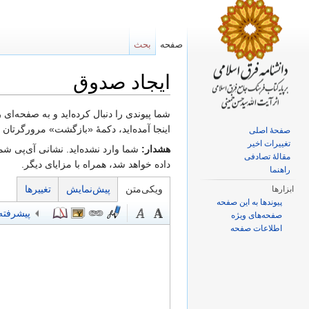
صفحه
بحث
ایجاد صدوق
پرش به:
ناوبری
،
جستجو
شما پیوندی را دنبال کرده‌اید و به صفحه‌ای
اینجا آمده‌اید، دکمهٔ «بازگشت» مرورگرتان را
صفحهٔ اصلی
تغییرات اخیر
هشدار:
شما وارد نشده‌اید. نشانی آی‌پی شما
مقالهٔ تصادفی
داده خواهد شد، همراه با مزایای دیگر.
راهنما
ویکی‌متن
پیش‌نمایش
تغییرها
ابزارها
پیوندها به این صفحه
پیشرفته
صفحه‌های ویژه
اطلاعات صفحه