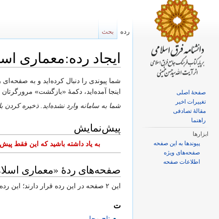
رده
بحث
ایجاد رده:معماری اس
پرش به:
ناوبری
،
جستجو
شما پیوندی را دنبال کرده‌اید و به صفحه‌ای
اینجا آمده‌اید، دکمهٔ «بازگشت» مرورگرتان را
صفحهٔ اصلی
تغییرات اخیر
شما به سامانه وارد نشده‌اید. ذخیره کردن 
مقالهٔ تصادفی
راهنما
پیش‌نمایش
ابزارها
پیوندها به این صفحه
به یاد داشته باشید که این فقط پی
صفحه‌های ویژه
اطلاعات صفحه
صفحه‌های ردهٔ «معماری اسلا
این ۲ صفحه در این رده قرار دارند؛ این رده در کل حاوی ۲ صفحه است.
ت
تاج محل