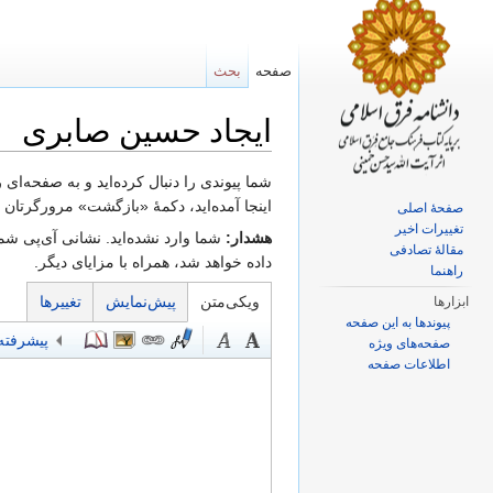
صفحه
بحث
ایجاد حسین صابری
پرش به:
ناوبری
،
جستجو
شما پیوندی را دنبال کرده‌اید و به صفحه‌ای
اینجا آمده‌اید، دکمهٔ «بازگشت» مرورگرتان را
صفحهٔ اصلی
تغییرات اخیر
هشدار:
شما وارد نشده‌اید. نشانی آی‌پی شما
مقالهٔ تصادفی
داده خواهد شد، همراه با مزایای دیگر.
راهنما
ویکی‌متن
پیش‌نمایش
تغییرها
ابزارها
پیوندها به این صفحه
پیشرفته
صفحه‌های ویژه
اطلاعات صفحه